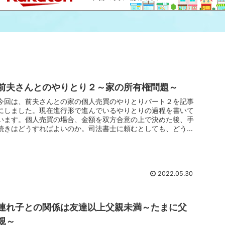
前夫さんとのやりとり２～家の所有権問題～
今回は、前夫さんとの家の個人売買のやりとりパート２を記事
にしました。現在進行形で進んでいるやりとりの過程を書いて
います。個人売買の場合、金額を双方合意の上で決めた後、手
続きはどうすればよいのか。司法書士に頼むとしても、どうや
ってつながるかなど、書いてますので、お悩みの方は是非覗い
てくださいね！
2022.05.30
連れ子との関係は友達以上父親未満～たまに父
親～