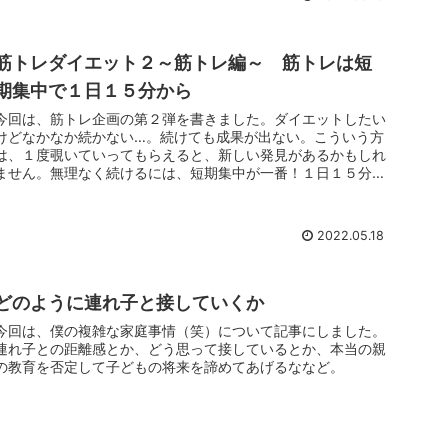
筋トレダイエット２～筋トレ編～ 筋トレは短
期集中で１日１５分から
今回は、筋トレ企画の第２弾を書きました。ダイエットしたい
けどなかなか続かない…。続けても成果が出ない。こういう方
は、１度覗いていってもらえると、新しい発見があるかもしれ
ません。無理なく続けるには、短期集中が一番！１日１５分か
ら始めてみませんか？
2022.05.18
どのように連れ子と接していくか
今回は、僕の複雑な家庭事情（笑）について記事にしました。
連れ子との距離感とか、どう思って接しているとか、本当の親
の教育を否定して子どもの将来を諦めてあげるななど。