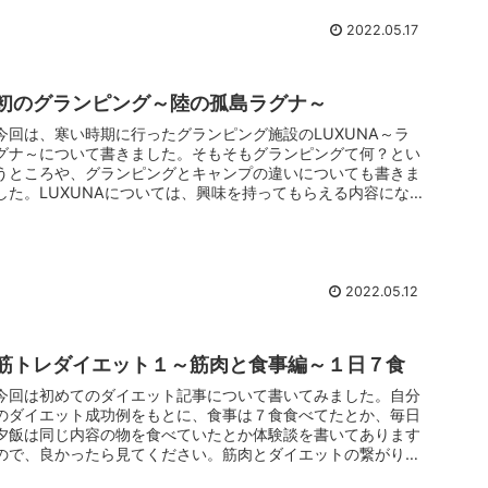
2022.05.17
初のグランピング～陸の孤島ラグナ～
今回は、寒い時期に行ったグランピング施設のLUXUNA～ラ
グナ～について書きました。そもそもグランピングて何？とい
うところや、グランピングとキャンプの違いについても書きま
した。LUXUNAについては、興味を持ってもらえる内容にな
っていると思いますので、ぜひ覗いていってくださいね！
2022.05.12
筋トレダイエット１～筋肉と食事編～１日７食
今回は初めてのダイエット記事について書いてみました。自分
のダイエット成功例をもとに、食事は７食食べてたとか、毎日
夕飯は同じ内容の物を食べていたとか体験談を書いてあります
ので、良かったら見てください。筋肉とダイエットの繋がりも
書いてあるので、必見です。新しい発見があるかもしれませ