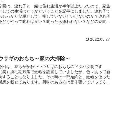
今回は、連れ子と一緒に住む生活が半年以上たったので、家族
としての生活はどうかということを記事にしました。連れ子で
もしっかり父親として、接していないといけないのか？連れ子
をどうやって叱れば良い？叱ったら嫌われない？などの疑問を
持った方は必見です！
2022.05.27
ウサギのおもち～家の大掃除～
今回は、我らがかわいいウサギのおもちのドタバタ劇です
（笑）換毛期対策で蚊帳を設置していましたが、色々あって新
調することになりました。その時の一部始終と、蚊帳を使った
感想を載せてあります。興味のある方は是非覗いていってくだ
さいね！