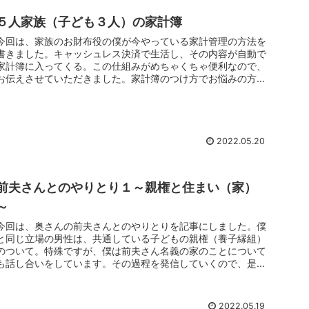
５人家族（子ども３人）の家計簿
今回は、家族のお財布役の僕が今やっている家計管理の方法を
書きました。キャッシュレス決済で生活し、その内容が自動で
家計簿に入ってくる。この仕組みがめちゃくちゃ便利なので、
お伝えさせていただきました。家計簿のつけ方でお悩みの方は
必見です。
2022.05.20
前夫さんとのやりとり１～親権と住まい（家）
～
今回は、奥さんの前夫さんとのやりとりを記事にしました。僕
と同じ立場の男性は、共通している子どもの親権（養子縁組）
のついて。特殊ですが、僕は前夫さん名義の家のことについて
も話し合いをしています。その過程を発信していくので、是非
覗いてみてください。
2022.05.19